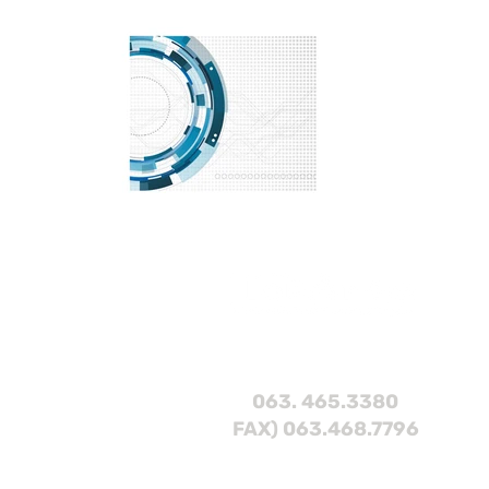
063. 465.3380
FAX) 063.468.7796