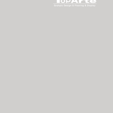
063. 465.3380
FAX) 063.468.7796