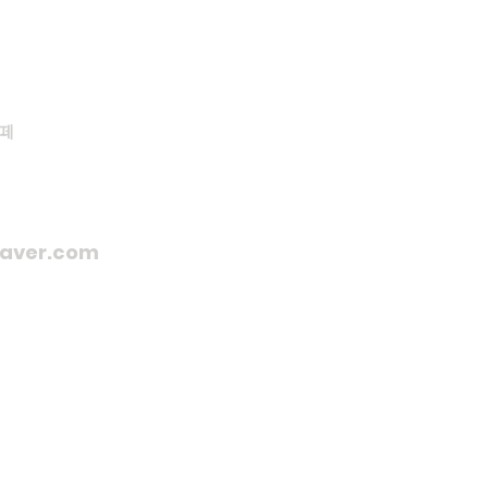
떼
naver.com