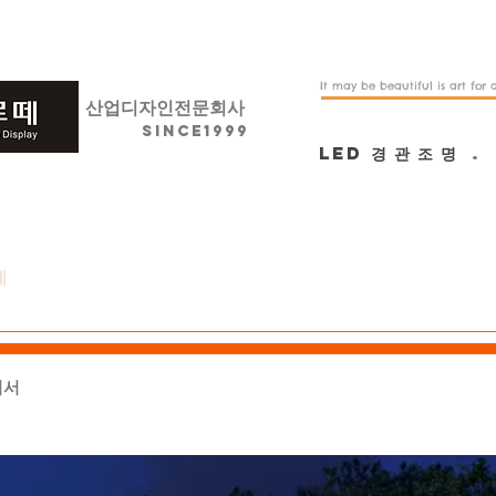
It may be beautiful is art for a
산업디자인전문회사
SINCE1999
LED
경 관 조 명
계
LED
ARTWORK
GRAPHIC 
역서