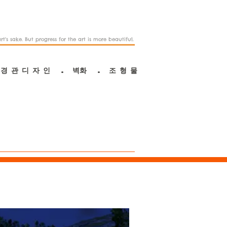
rt's sake. But progress for the art is more beautiful.
.
경 관 디 자 인 . 벽화 . 조 형 물
DESIGN
ABOUT US